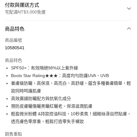
付款與運送方式
宅配滿NT$3,000免運
付款方式
商品特色
信用卡一次付款
商品編號
信用卡分期付款
10580541
3 期 0 利率 每期
NT$260
21家銀行
商品特色
合作金庫商業銀行
第一商業銀行
超商取貨付款
SPF50+：有效隔絕98%以上紫外線
華南商業銀行
彰化商業銀行
Boots Star Rating★★★：高度均勻防護UVA、UVB
LINE Pay
上海商業儲蓄銀行
台北富邦商業銀行
國泰世華商業銀行
兆豐國際商業銀行
養膚級防曬，高保濕、高亮白、高舒緩，蘊含多種養膚精華，輕
Apple Pay
臺灣中小企業銀行
台中商業銀行
妝同時呵護肌膚
匯豐（台灣）商業銀行
華泰商業銀行
高效廣譜防曬配方與抗氧化成分
街口支付
聯邦商業銀行
遠東國際商業銀行
預防皮膚曬傷曬黑曬紅曬老、保濕滋潤肌膚
元大商業銀行
永豐商業銀行
悠遊付
輕盈微米粉體 &持妝控油科技，10秒柔焦！細緻絲滑自然貼膚，
玉山商業銀行
星展（台灣）商業銀行
透亮膚色零厚重，輕鬆打造零失手裸妝
台新國際商業銀行
中國信託商業銀行
大哥付你分期
台灣樂天信用卡公司
相關說明
銷售重點
【大哥付你分期使用說明】