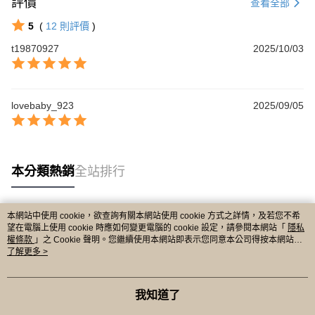
評價
查看全部
5
(
12
則評價
)
t19870927
2025/10/03
lovebaby_923
2025/09/05
本分類熱銷
全站排行
本網站中使用 cookie，欲查詢有關本網站使用 cookie 方式之詳情，及若您不希
熱門標籤
望在電腦上使用 cookie 時應如何變更電腦的 cookie 設定，請參閱本網站「
隱私
權條款
」之 Cookie 聲明。您繼續使用本網站即表示您同意本公司得按本網站使
用條款之 Cookie 聲明使用 cookie。
了解更多 >
我知道了