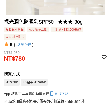
裸光潤色防曬乳SPF50+ ★★★ 30g
點數兌換商品
App 獨享活動
宅配滿NT$3,000免運
國家/地區配送
5
(
12
則評價
)
NT$1,080
NT$780
購買方式
NT$780
50點＋NT$650
App 結帳可享專屬活動優惠價
立即下載
※
點數加價購不適用折價券與折扣活動，滿額贈除外