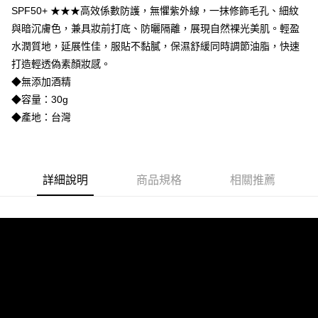
Hami Point
SPF50+ ★★★高效係數防護，無懼紫外線，一抹修飾毛孔、細紋
1.本服務由台灣大哥大提供，台灣大哥大用戶可立即使用無須另外申請。
2.付款方式選擇「大哥付你分期」，訂單成立後會自動跳轉到大哥付的交易
相關說明
與暗沉膚色，兼具妝前打底、防曬隔離，展現自然裸光美肌。輕盈
流程，驗證手機門號後，選擇欲分期的期數、繳款截止日，確認付款後即完
「Hami Point」為中華電信所提供之點數服務，可於會員專區綁定中華電信
水潤質地，延展性佳，服貼不黏膩，保濕舒緩同時調節油脂，快速
成交易。
ATM付款
會員帳號後，即可在購物車使用 Hami Point 折抵消費金額 (1點等於1元)。
3.實際核准額度、可分期數及費用金額請依後續交易確認頁面所載為準。
打造輕透偽素顏妝感。
4.訂單成立30分鐘內，如未前往確認交易或遇審核未通過，訂單將自動取
貨到付款
◆無添加酒精
消。如遇「轉專審核」未通過狀況，表示未達大哥付你分期系統評分，恕無
◆容量：30g
法說明評估內容。
【繳款方式說明】
運送方式
◆產地：台灣
1.分期款項不併入電信帳單，「大哥付你分期」於每月結算日後寄送繳費提
全家取貨付款
醒簡訊。
2.透過簡訊連結打開帳單後，可選擇「超商條碼／台灣大直營門市／銀行轉
每筆NT$100，滿NT$3,500(含以上)免運費
帳／街口支付／iPASS MONEY」等通路繳費。
詳細說明
商品規格
相關推薦
付款後全家取貨
【注意事項】
每筆NT$100，滿NT$3,500(含以上)免運費
1.本服務係由「台灣大哥大股份有限公司」（以下簡稱本公司）所提供，讓
用戶於交易時，得透過本服務購買商品或服務，並由商店將買賣／分期付款
7-11取貨付款
買賣價金債權讓與本公司後，依約使用本公司帳單繳交帳款。
2.基於同意付款使用「大哥付你分期」之契約關係目的，商店將以您的個人
每筆NT$100，滿NT$3,500(含以上)免運費
資料（包含姓名、電話或地址）提供予台灣大哥大進項蒐集、處理及利用，
由本公司與您本人進行分期帳單所需資料之確認、核對及更正。
付款後7-11取貨
3.完整用戶服務條款，請詳閱以下連結：
https://oppay.tw/userRule
每筆NT$100，滿NT$3,500(含以上)免運費