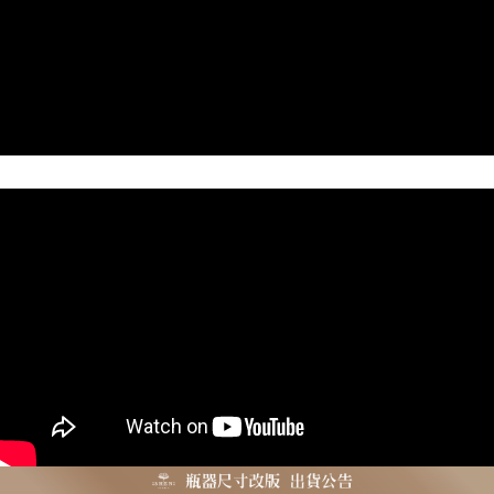
宅配
每筆NT$100，滿NT$3,000(含以上)免運費
貨到付款
每筆NT$100，滿NT$5,000(含以上)免運費
海外配送(運費為估算提供參考用，下單前請私訊官方LINE
查看運費
客服確認金額：@shen2020)