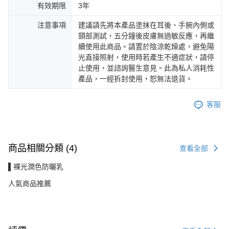
有效期限
3年
注意事項
建議請先將本產品塗抹在耳後、手腕內側或
頸部測試，五分鐘後皮膚無過敏反應，再繼
續使用此商品。請置於陰涼乾燥處，避免陽
光直接照射，使用時若產生不適症狀，請停
止使用，並諮詢醫生意見。此為私人消耗性
產品，一經拆封使用，恕無法退貨。
客服
商品相關分類 (4)
查看全部
▌裸光潤色防曬乳
人氣商品推薦