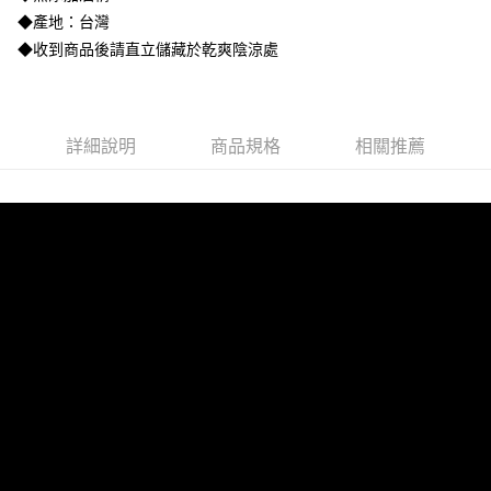
貨到付款
◆產地：台灣
每筆NT$100，滿NT$5,000(含以上)免運費
◆收到商品後請直立儲藏於乾爽陰涼處
海外配送(運費為估算提供參考用，下單前請私訊官方LINE
查看運費
客服確認金額：@shen2020)
詳細說明
商品規格
相關推薦