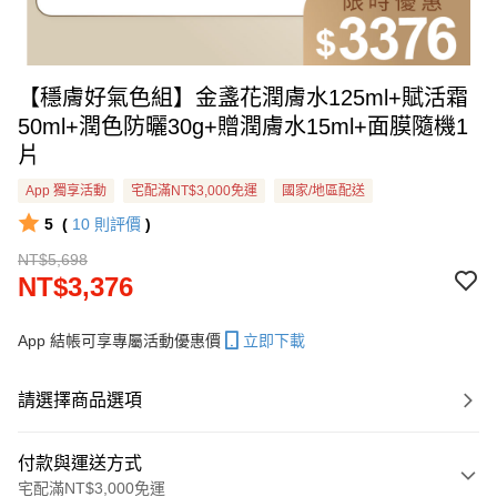
【穩膚好氣色組】金盞花潤膚水125ml+賦活霜
50ml+潤色防曬30g+贈潤膚水15ml+面膜隨機1
片
App 獨享活動
宅配滿NT$3,000免運
國家/地區配送
5
(
10
則評價
)
NT$5,698
NT$3,376
App 結帳可享專屬活動優惠價
立即下載
請選擇商品選項
付款與運送方式
宅配滿NT$3,000免運