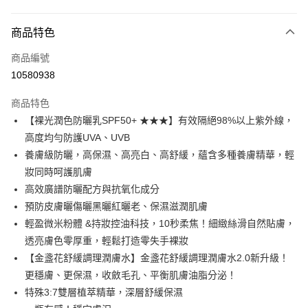
付款方式
商品特色
信用卡一次付款
商品編號
信用卡分期付款
10580938
3 期 0 利率 每期
NT$1,125
21家銀行
商品特色
合作金庫商業銀行
第一商業銀行
超商取貨付款
【裸光潤色防曬乳SPF50+ ★★★】有效隔絕98%以上紫外線，
華南商業銀行
彰化商業銀行
高度均勻防護UVA、UVB
LINE Pay
上海商業儲蓄銀行
台北富邦商業銀行
國泰世華商業銀行
兆豐國際商業銀行
養膚級防曬，高保濕、高亮白、高舒緩，蘊含多種養膚精華，輕
Apple Pay
臺灣中小企業銀行
台中商業銀行
妝同時呵護肌膚
匯豐（台灣）商業銀行
華泰商業銀行
高效廣譜防曬配方與抗氧化成分
街口支付
聯邦商業銀行
遠東國際商業銀行
預防皮膚曬傷曬黑曬紅曬老、保濕滋潤肌膚
元大商業銀行
永豐商業銀行
悠遊付
輕盈微米粉體 &持妝控油科技，10秒柔焦！細緻絲滑自然貼膚，
玉山商業銀行
星展（台灣）商業銀行
透亮膚色零厚重，輕鬆打造零失手裸妝
台新國際商業銀行
中國信託商業銀行
大哥付你分期
台灣樂天信用卡公司
【金盞花舒緩調理潤膚水】金盞花舒緩調理潤膚水2.0新升級！
相關說明
【大哥付你分期使用說明】
更穩膚、更保濕，收斂毛孔、平衡肌膚油脂分泌！
Hami Point
1.本服務由台灣大哥大提供，台灣大哥大用戶可立即使用無須另外申請。
特殊3:7雙層植萃精華，深層舒緩保濕
2.付款方式選擇「大哥付你分期」，訂單成立後會自動跳轉到大哥付的交易
相關說明