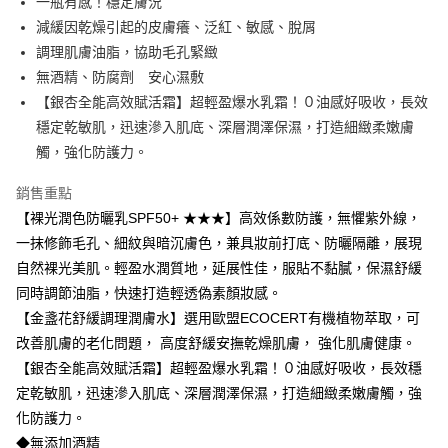
一瓶有感！穩定膚況
流程，驗證手機門號後，選擇欲分期的期數、繳款截止日，確認付款後即完
「Hami Point」為中華電信所提供之點數服務，可於會員專區綁定中華電信
成交易。
ATM付款
減緩因乾燥引起的皮膚癢、泛紅、敏感、脫屑
會員帳號後，即可在購物車使用 Hami Point 折抵消費金額 (1點等於1元)。
3.實際核准額度、可分期數及費用金額請依後續交易確認頁面所載為準。
調理肌膚油脂，協助毛孔緊緻
4.訂單成立30分鐘內，如未前往確認交易或遇審核未通過，訂單將自動取
貨到付款
消。如遇「轉專審核」未通過狀況，表示未達大哥付你分期系統評分，恕無
無酒精、防腐劑 安心濕敷
法說明評估內容。
【銀杏全能高效賦活霜】超輕盈爆水乳霜！０油感好吸收，長效
【繳款方式說明】
運送方式
穩定乾敏肌，迅速滲入肌底、深層潤澤保濕，打造細緻柔嫩膚
1.分期款項不併入電信帳單，「大哥付你分期」於每月結算日後寄送繳費提
全家取貨付款
醒簡訊。
觸，強化防護力。
2.透過簡訊連結打開帳單後，可選擇「超商條碼／台灣大直營門市／銀行轉
每筆NT$100，滿NT$3,500(含以上)免運費
帳／街口支付／iPASS MONEY」等通路繳費。
銷售重點
付款後全家取貨
【裸光潤色防曬乳SPF50+ ★★★】高效係數防護，無懼紫外線，
【注意事項】
每筆NT$100，滿NT$3,500(含以上)免運費
1.本服務係由「台灣大哥大股份有限公司」（以下簡稱本公司）所提供，讓
一抹修飾毛孔、細紋與暗沉膚色，兼具妝前打底、防曬隔離，展現
用戶於交易時，得透過本服務購買商品或服務，並由商店將買賣／分期付款
自然裸光美肌。輕盈水潤質地，延展性佳，服貼不黏膩，保濕舒緩
7-11取貨付款
買賣價金債權讓與本公司後，依約使用本公司帳單繳交帳款。
同時調節油脂，快速打造輕透偽素顏妝感。
2.基於同意付款使用「大哥付你分期」之契約關係目的，商店將以您的個人
每筆NT$100，滿NT$3,500(含以上)免運費
資料（包含姓名、電話或地址）提供予台灣大哥大進項蒐集、處理及利用，
【金盞花舒緩調理潤膚水】選用歐盟ECOCERT有機植物萃取，可
由本公司與您本人進行分期帳單所需資料之確認、核對及更正。
付款後7-11取貨
改善肌膚的老化問題， 高度舒緩安撫乾燥肌膚， 強化肌膚健康。
3.完整用戶服務條款，請詳閱以下連結：
https://oppay.tw/userRule
每筆NT$100，滿NT$3,500(含以上)免運費
【銀杏全能高效賦活霜】超輕盈爆水乳霜！０油感好吸收，長效穩
定乾敏肌，迅速滲入肌底、深層潤澤保濕，打造細緻柔嫩膚觸，強
宅配
化防護力。
每筆NT$100，滿NT$3,000(含以上)免運費
◆無添加酒精