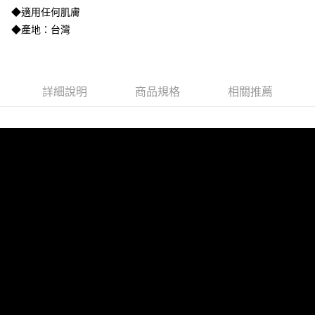
ATM付款
會員帳號後，即可在購物車使用 Hami Point 折抵消費金額 (1點等於1元)。
3.實際核准額度、可分期數及費用金額請依後續交易確認頁面所載為準。
◆適用任何肌膚
4.訂單成立30分鐘內，如未前往確認交易或遇審核未通過，訂單將自動取
貨到付款
◆產地：台灣
消。如遇「轉專審核」未通過狀況，表示未達大哥付你分期系統評分，恕無
法說明評估內容。
【繳款方式說明】
運送方式
1.分期款項不併入電信帳單，「大哥付你分期」於每月結算日後寄送繳費提
全家取貨付款
醒簡訊。
詳細說明
商品規格
相關推薦
2.透過簡訊連結打開帳單後，可選擇「超商條碼／台灣大直營門市／銀行轉
每筆NT$100，滿NT$3,500(含以上)免運費
帳／街口支付／iPASS MONEY」等通路繳費。
付款後全家取貨
【注意事項】
每筆NT$100，滿NT$3,500(含以上)免運費
1.本服務係由「台灣大哥大股份有限公司」（以下簡稱本公司）所提供，讓
用戶於交易時，得透過本服務購買商品或服務，並由商店將買賣／分期付款
7-11取貨付款
買賣價金債權讓與本公司後，依約使用本公司帳單繳交帳款。
2.基於同意付款使用「大哥付你分期」之契約關係目的，商店將以您的個人
每筆NT$100，滿NT$3,500(含以上)免運費
資料（包含姓名、電話或地址）提供予台灣大哥大進項蒐集、處理及利用，
由本公司與您本人進行分期帳單所需資料之確認、核對及更正。
付款後7-11取貨
3.完整用戶服務條款，請詳閱以下連結：
https://oppay.tw/userRule
每筆NT$100，滿NT$3,500(含以上)免運費
宅配
每筆NT$100，滿NT$3,000(含以上)免運費
貨到付款