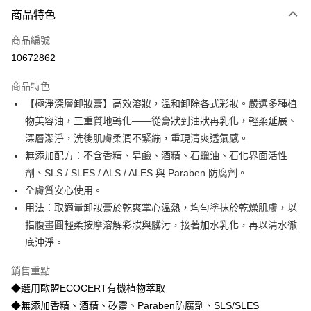
付款方式
商品特色
信用卡一次付款
商品編號
信用卡分期付款
10672862
3 期 0 利率 每期
NT$693
21家銀行
商品特色
合作金庫商業銀行
第一商業銀行
超商取貨付款
【極淨深層卸妝膏】高效溶妝，溫和卸除各式彩妝。嚴選多種植
華南商業銀行
彰化商業銀行
物美容油，三重質地轉化——從膏狀到油狀再乳化，輕柔延展、
LINE Pay
上海商業儲蓄銀行
台北富邦商業銀行
國泰世華商業銀行
兆豐國際商業銀行
深層潔淨，洗後肌膚柔潤不緊繃，重現清爽透氣感。
Apple Pay
臺灣中小企業銀行
台中商業銀行
無添加配方：不含香精、皂鹼、酒精、石蠟油、石化界面活性
匯豐（台灣）商業銀行
華泰商業銀行
劑、SLS / SLES / ALS / ALES 與 Paraben 防腐劑。
街口支付
聯邦商業銀行
遠東國際商業銀行
全膚質安心使用。
元大商業銀行
永豐商業銀行
悠遊付
用法：取適量卸妝膏於乾爽掌心溫熱，均勻塗抹於乾燥肌膚，以
玉山商業銀行
星展（台灣）商業銀行
指腹畫圓輕柔按摩溶解彩妝與髒污，接著加水乳化，再以清水徹
台新國際商業銀行
中國信託商業銀行
大哥付你分期
台灣樂天信用卡公司
底沖淨。
相關說明
【大哥付你分期使用說明】
Hami Point
銷售重點
1.本服務由台灣大哥大提供，台灣大哥大用戶可立即使用無須另外申請。
2.付款方式選擇「大哥付你分期」，訂單成立後會自動跳轉到大哥付的交易
相關說明
◆選用歐盟ECOCERT有機植物萃取
流程，驗證手機門號後，選擇欲分期的期數、繳款截止日，確認付款後即完
「Hami Point」為中華電信所提供之點數服務，可於會員專區綁定中華電信
◆無添加香精、酒精、矽靈、Paraben防腐劑、SLS/SLES
成交易。