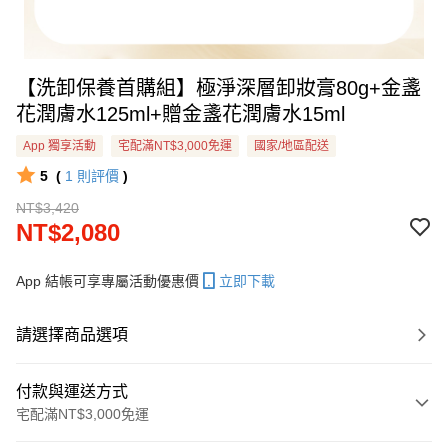
【洗卸保養首購組】極淨深層卸妝膏80g+金盞
花潤膚水125ml+贈金盞花潤膚水15ml
App 獨享活動
宅配滿NT$3,000免運
國家/地區配送
5
(
1
則評價
)
NT$3,420
NT$2,080
App 結帳可享專屬活動優惠價
立即下載
請選擇商品選項
付款與運送方式
宅配滿NT$3,000免運