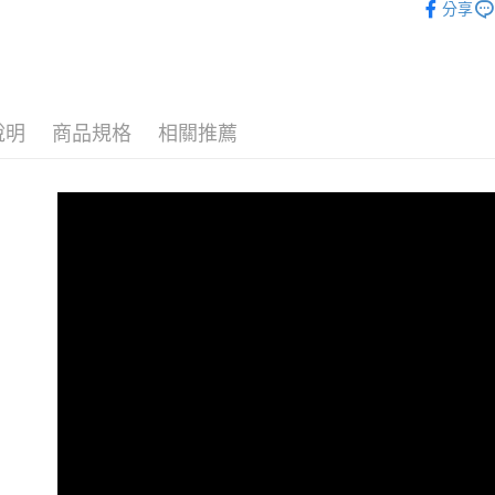
無法說明
分享
【繳款方
運送方式
1.分期款
醒簡訊。
全家取貨
2.透過簡
帳／街口支
每筆NT$1
說明
商品規格
相關推薦
【注意事
付款後全
1.本服務
每筆NT$1
用戶於交
款買賣價
7-11取貨
2.基於同
資料（包
每筆NT$1
用，由本
3.完整用
付款後7-1
每筆NT$1
宅配
每筆NT$1
貨到付款
每筆NT$1