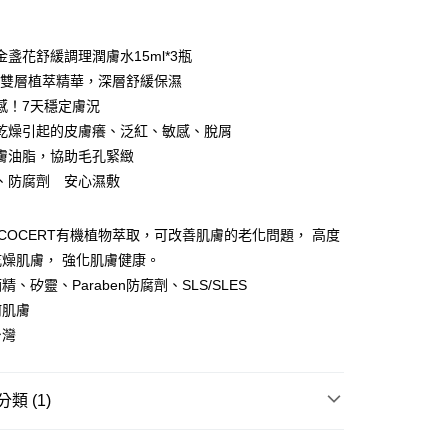
期付款
0 利率 每期
NT$233
21家銀行
金盞花舒緩調理潤膚水15ml*3瓶
庫商業銀行
第一商業銀行
:7雙層植萃精華，深層舒緩保濕
付款
業銀行
彰化商業銀行
感！7天穩定膚況
業儲蓄銀行
台北富邦商業銀行
乾燥引起的皮膚癢、泛紅、敏感、脫屑
華商業銀行
兆豐國際商業銀行
膚油脂，協助毛孔緊緻
小企業銀行
台中商業銀行
、防腐劑 安心濕敷
台灣）商業銀行
華泰商業銀行
業銀行
遠東國際商業銀行
業銀行
永豐商業銀行
COCERT有機植物萃取，可改善肌膚的老化問題， 高度
業銀行
星展（台灣）商業銀行
燥肌膚， 強化肌膚健康。
際商業銀行
中國信託商業銀行
分期
、矽靈、Paraben防腐劑、SLS/SLES
天信用卡公司
何肌膚
你分期使用說明】
t
由台灣大哥大提供，台灣大哥大用戶可立即使用無須另外申請。
台灣
式選擇「大哥付你分期」，訂單成立後會自動跳轉到大哥付的交易
證手機門號後，選擇欲分期的期數、繳款截止日，確認付款後即
 Point」為中華電信所提供之點數服務，可於會員專區綁定中華電
。
，即可在購物車使用 Hami Point 折抵消費金額 (1點等於1
類 (1)
准額度、可分期數及費用金額請依後續交易確認頁面所載為準。
立30分鐘內，如未前往確認交易或遇審核未通過，訂單將自動取
「轉專審核」未通過狀況，表示未達大哥付你分期系統評分，恕
膚保養系列