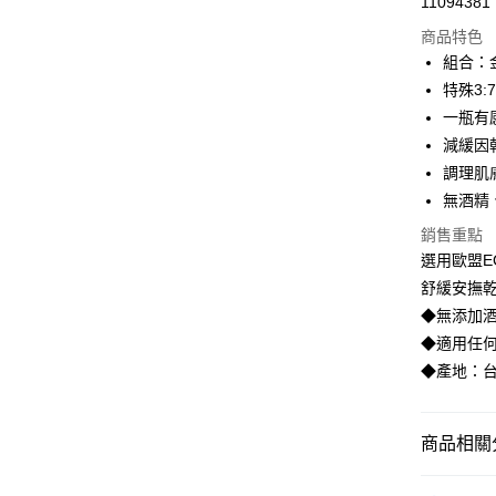
11094381
信用卡分
商品特色
3 期 
組合：
合作金
特殊3
超商取貨
華南商
一瓶有
LINE Pay
上海商
減緩因
國泰世
調理肌
Apple Pay
臺灣中
無酒精
匯豐（
街口支付
聯邦商
銷售重點
元大商
悠遊付
選用歐盟E
玉山商
舒緩安撫乾
台新國
大哥付你
◆無添加酒精
台灣樂
相關說明
◆適用任
【大哥付
Hami Poin
1.本服務
◆產地：
2.付款方
相關說明
流程，驗
「Hami
ATM付款
完成交易
信會員帳號後
商品相關分
3.實際核
元)。
4.訂單成
貨到付款
消。如遇
▌銀杏穩