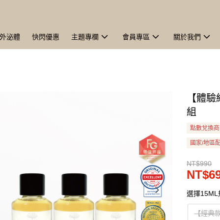
外泌體
快閃優惠
主題專欄
會員專區
關於我們
【體驗
組
點數兌換商
國家/地區
NT$990
NT$6
選擇15M
【經典