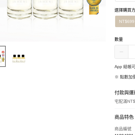
選擇購買
NT$699
數量
App 結
※
點數加
付款與運
宅配滿NT$
付款方式
商品特色
信用卡一
商品編號