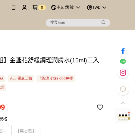
0
中文 (繁體)
TWD
組】金盞花舒緩調理潤膚水(15ml)三入
品
App 獨享活動
宅配滿NT$3,000免運
配送
99
L規格
款】
【無香款】