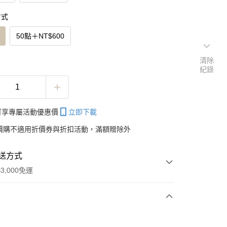
方式
50點
＋
NT$600
清除
紀錄
帳可享專屬活動優惠價
立即下載
價購不適用折價券與折扣活動，滿額贈除外
送方式
3,000免運
次付款