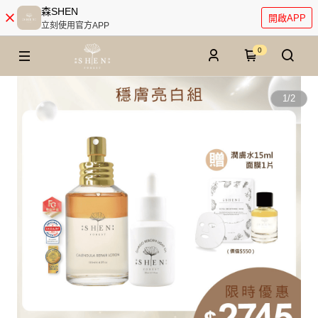
森SHEN
開啟APP
立刻使用官方APP
0
1
/
2