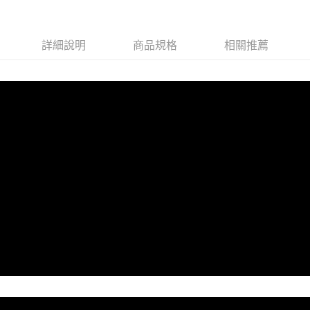
每筆NT$100，滿NT$3,000(含以上)免運費
貨到付款
詳細說明
商品規格
相關推薦
每筆NT$100，滿NT$5,000(含以上)免運費
海外配送(運費為估算提供參考用，下單前請私訊官方LINE
查看運費
客服確認金額：@shen2020)