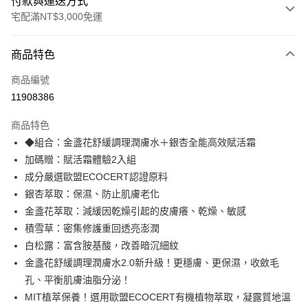
付款與運送方式
宅配滿NT$3,000免運
付款方式
商品特色
信用卡一次付款
商品編號
信用卡分期付款
11908386
3 期 0 利率 每期
NT$1,320
21家銀行
商品特色
合作金庫商業銀行
第一商業銀行
超商取貨付款
◆組合：金盞花舒緩調理潤膚水＋銀杏全能高效賦活霜
華南商業銀行
彰化商業銀行
加碼贈：賦活霜體驗2入組
LINE Pay
上海商業儲蓄銀行
台北富邦商業銀行
國泰世華商業銀行
兆豐國際商業銀行
成分嚴選歐盟ECOCERT認證原料
Apple Pay
臺灣中小企業銀行
台中商業銀行
銀杏萃取：保濕、防止肌膚老化
匯豐（台灣）商業銀行
華泰商業銀行
金盞花萃取：減緩因乾燥引起的皮膚癢、乾燥、敏感
街口支付
聯邦商業銀行
遠東國際商業銀行
積雪草：密集修護重回透亮澎潤
元大商業銀行
永豐商業銀行
悠遊付
白松露：富含胺基酸，改善暗沉細紋
玉山商業銀行
星展（台灣）商業銀行
金盞花舒緩調理潤膚水2.0新升級！更穩膚、更保濕，收斂毛
台新國際商業銀行
中國信託商業銀行
大哥付你分期
台灣樂天信用卡公司
孔、平衡肌膚油脂分泌！
相關說明
【大哥付你分期使用說明】
MIT植萃保養！選用歐盟ECOCERT有機植物萃取，凝露質地溫
Hami Point