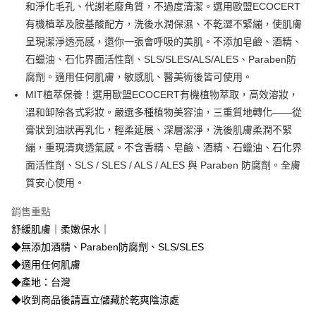
1.本服務由台灣大哥大提供，台灣大哥大用戶可立即使用無須另外申請。
和淨化毛孔、代謝老廢角質，不過度清潔。選用歐盟ECOCERT
2.付款方式選擇「大哥付你分期」，訂單成立後會自動跳轉到大哥付的交易
相關說明
有機植萃及胺基酸配方，洗後水潤保濕、不乾澀不緊繃，使肌膚
流程，驗證手機門號後，選擇欲分期的期數、繳款截止日，確認付款後即完
「Hami Point」為中華電信所提供之點數服務，可於會員專區綁定中華電信
成交易。
ATM付款
呈現潔淨透亮感，還你一張會呼吸的美肌。不添加皂鹼、酒精、
會員帳號後，即可在購物車使用 Hami Point 折抵消費金額 (1點等於1元)。
3.實際核准額度、可分期數及費用金額請依後續交易確認頁面所載為準。
石蠟油、石化界面活性劑、SLS/SLES/ALS/ALES、Paraben防
4.訂單成立30分鐘內，如未前往確認交易或遇審核未通過，訂單將自動取
貨到付款
消。如遇「轉專審核」未通過狀況，表示未達大哥付你分期系統評分，恕無
腐劑。適用任何肌膚，敏感肌、醫美術後皆可使用。
法說明評估內容。
MIT植萃保養！選用歐盟ECOCERT有機植物萃取，高效溶妝，
【繳款方式說明】
運送方式
溫和卸除各式彩妝。嚴選多種植物美容油，三重質地轉化——從
1.分期款項不併入電信帳單，「大哥付你分期」於每月結算日後寄送繳費提
全家取貨付款
醒簡訊。
膏狀到油狀再乳化，輕柔延展、深層潔淨，洗後肌膚柔潤不緊
2.透過簡訊連結打開帳單後，可選擇「超商條碼／台灣大直營門市／銀行轉
每筆NT$100，滿NT$3,500(含以上)免運費
繃，重現清爽透氣感。不含香精、皂鹼、酒精、石蠟油、石化界
帳／街口支付／iPASS MONEY」等通路繳費。
面活性劑、SLS / SLES / ALS / ALES 與 Paraben 防腐劑。全膚
付款後全家取貨
【注意事項】
質安心使用。
每筆NT$100，滿NT$3,500(含以上)免運費
1.本服務係由「台灣大哥大股份有限公司」（以下簡稱本公司）所提供，讓
用戶於交易時，得透過本服務購買商品或服務，並由商店將買賣／分期付款
銷售重點
7-11取貨付款
買賣價金債權讓與本公司後，依約使用本公司帳單繳交帳款。
舒緩肌膚｜柔嫩保水｜
2.基於同意付款使用「大哥付你分期」之契約關係目的，商店將以您的個人
每筆NT$100，滿NT$3,500(含以上)免運費
資料（包含姓名、電話或地址）提供予台灣大哥大進項蒐集、處理及利用，
◆無添加酒精、Paraben防腐劑、SLS/SLES
由本公司與您本人進行分期帳單所需資料之確認、核對及更正。
付款後7-11取貨
◆適用任何肌膚
3.完整用戶服務條款，請詳閱以下連結：
https://oppay.tw/userRule
每筆NT$100，滿NT$3,500(含以上)免運費
◆產地：台灣
◆收到商品後請直立儲藏於乾爽陰涼處
宅配