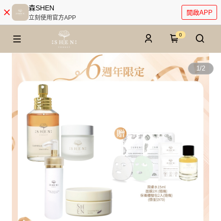
森SHEN
開啟APP
立刻使用官方APP
0
1
/
2