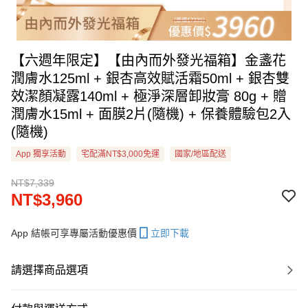
【六週年限定】【由內而外發光福箱】金盞花
潤膚水125ml + 銀杏高效賦活霜50ml + 銀杏雙
效潔顏凝露140ml + 極淨深層卸妝膏 80g + 贈
潤膚水15ml + 面膜2片(隨機) + 保養體驗包2入
(隨機)
App 獨享活動
宅配滿NT$3,000免運
國家/地區配送
NT$7,339
NT$3,960
App 結帳可享專屬活動優惠價
立即下載
請選擇商品選項