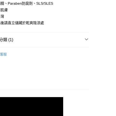
准額度、可分期數及費用金額請依後續交易確認頁面所載為準。
、Paraben防腐劑、SLS/SLES
立30分鐘內，如未前往確認交易或遇審核未通過，訂單將自動取
何肌膚
「轉專審核」未通過狀況，表示未達大哥付你分期系統評分，恕
評估內容。
台灣
式說明】
品後請直立儲藏於乾爽陰涼處
項不併入電信帳單，「大哥付你分期」於每月結算日後寄送繳費提
付款
訊連結打開帳單後，可選擇「超商條碼／台灣大直營門市／銀行轉
付／iPASS MONEY」等通路繳費。
00，滿NT$3,500(含以上)免運費
類 (1)
項】
家取貨
推薦
係由「台灣大哥大股份有限公司」（以下簡稱本公司）所提供，讓
客服
00，滿NT$3,500(含以上)免運費
易時，得透過本服務購買商品或服務，並由商店將買賣／分期付
金債權讓與本公司後，依約使用本公司帳單繳交帳款。
付款
意付款使用「大哥付你分期」之契約關係目的，商店將以您的個人
含姓名、電話或地址）提供予台灣大哥大進項蒐集、處理及利
00，滿NT$3,500(含以上)免運費
公司與您本人進行分期帳單所需資料之確認、核對及更正。
戶服務條款，請詳閱以下連結：
https://oppay.tw/userRule
1取貨
00，滿NT$3,500(含以上)免運費
00，滿NT$3,000(含以上)免運費