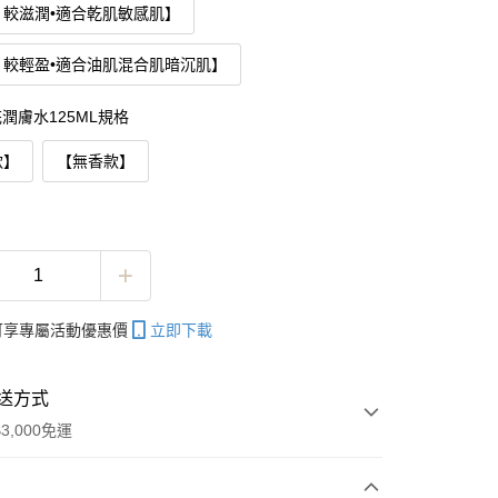
：較滋潤•適合乾肌敏感肌】
：較輕盈•適合油肌混合肌暗沉肌】
潤膚水125ML規格
款】
【無香款】
帳可享專屬活動優惠價
立即下載
送方式
3,000免運