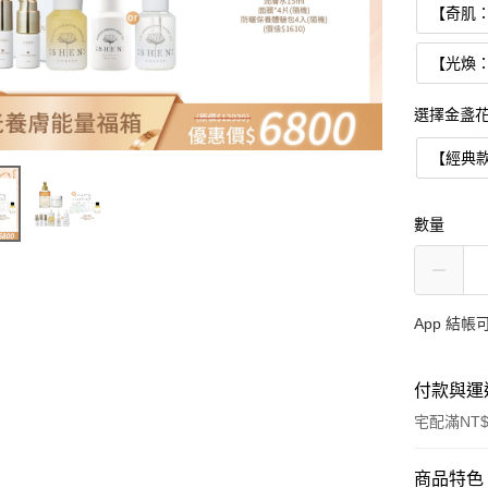
【奇肌
【光煥
選擇金盞花
【經典
數量
App 結
付款與運
宅配滿NT$
付款方式
商品特色