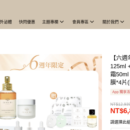
外泌體
快閃優惠
主題專欄
會員專區
關於我們
【六週
125ml
霜50ml
膜*4片
App 獨享
NT$12,93
NT$6,
請選擇此