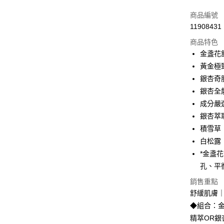
信用卡一
商品編號
11908431
信用卡分
商品特色
3 期 
金盞花舒
合作金
黃金極致
超商取貨
華南商
銀杏奇肌
LINE Pay
上海商
銀杏全能
國泰世
成分嚴
Apple Pay
臺灣中
銀杏萃
匯豐（
街口支付
聯邦商
積雪草
元大商
悠遊付
白松露
玉山商
*金盞
台新國
大哥付你
孔、平
台灣樂
相關說明
銷售重點
【大哥付
Hami Poin
1.本服務
舒緩肌膚
2.付款方
相關說明
◆組合：
流程，驗
「Hami
ATM付款
完成交易
精萃OR
信會員帳號後