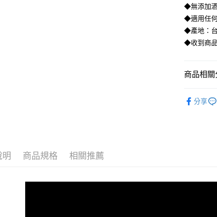
3.實際核
元)。
◆無添加酒精
4.訂單成
貨到付款
◆適用任
消。如遇
無法說明
◆產地：
【繳款方
◆收到商
運送方式
1.分期款
醒簡訊。
全家取貨
2.透過簡
帳／街口支
每筆NT$1
商品相關分
【注意事
付款後全
人氣商品
1.本服務
分享
每筆NT$1
用戶於交
款買賣價
7-11取貨
2.基於同
資料（包
每筆NT$1
用，由本
3.完整用
付款後7-1
說明
商品規格
相關推薦
每筆NT$1
宅配
每筆NT$1
貨到付款