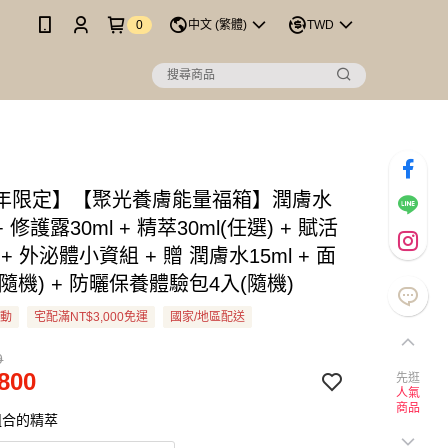
0
中文 (繁體)
TWD
年限定】【聚光養膚能量福箱】潤膚水
 + 修護露30ml + 精萃30ml(任選) + 賦活
 + 外泌體小資組 + 贈 潤膚水15ml + 面
(隨機) + 防曬保養體驗包4入(隨機)
活動
宅配滿NT$3,000免運
國家/地區配送
9
800
先逛
人氣
商品
組合的精萃