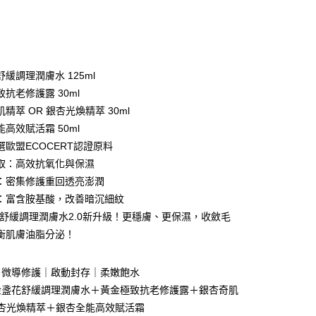
次付款
期付款
0 利率 每期
NT$2,266
21家銀行
緩調理潤膚水 125ml
庫商業銀行
第一商業銀行
抗老修護露 30ml
付款
業銀行
彰化商業銀行
精萃 OR 銀杏光煥精萃 30ml
業儲蓄銀行
台北富邦商業銀行
高效賦活霜 50ml
華商業銀行
兆豐國際商業銀行
選歐盟ECOCERT認證原料
小企業銀行
台中商業銀行
取：高效抗氧化與保濕
台灣）商業銀行
華泰商業銀行
業銀行
遠東國際商業銀行
：密集修護重回透亮澎潤
業銀行
永豐商業銀行
：富含胺基酸，改善暗沉細紋
業銀行
星展（台灣）商業銀行
花舒緩調理潤膚水2.0新升級！更穩膚、更保濕，收斂毛
際商業銀行
中國信託商業銀行
分期
衡肌膚油脂分泌！
天信用卡公司
你分期使用說明】
t
由台灣大哥大提供，台灣大哥大用戶可立即使用無須另外申請。
｜微導修護｜啟動封存｜柔嫩飽水
式選擇「大哥付你分期」，訂單成立後會自動跳轉到大哥付的交易
金盞花舒緩調理潤膚水＋黃金極致抗老修護露＋銀杏奇肌
證手機門號後，選擇欲分期的期數、繳款截止日，確認付款後即
 Point」為中華電信所提供之點數服務，可於會員專區綁定中華電
。
銀杏光煥精萃＋銀杏全能高效賦活霜
，即可在購物車使用 Hami Point 折抵消費金額 (1點等於1