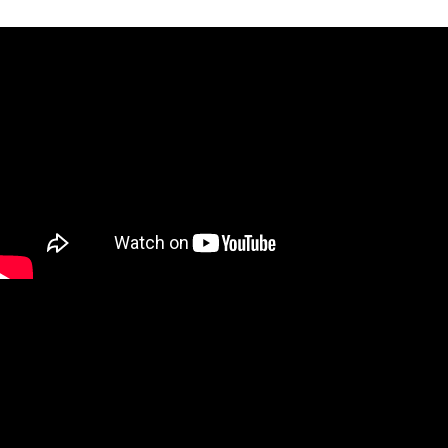
免運費
貨到付款
每筆NT$100，滿NT$5,000(含以上)免運費
海外配送(運費為估算提供參考用，下單前請私訊官方LINE
查看運費
客服確認金額：@shen2020)