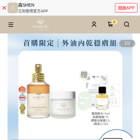
森SHEN
開啟APP
立刻使用官方APP
0
1
/
2