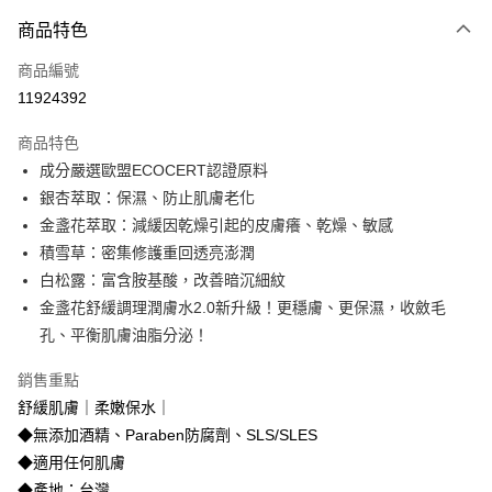
付款方式
商品特色
信用卡一次付款
商品編號
信用卡分期付款
11924392
3 期 0 利率 每期
NT$915
21家銀行
商品特色
合作金庫商業銀行
第一商業銀行
超商取貨付款
成分嚴選歐盟ECOCERT認證原料
華南商業銀行
彰化商業銀行
銀杏萃取：保濕、防止肌膚老化
LINE Pay
上海商業儲蓄銀行
台北富邦商業銀行
國泰世華商業銀行
兆豐國際商業銀行
金盞花萃取：減緩因乾燥引起的皮膚癢、乾燥、敏感
Apple Pay
臺灣中小企業銀行
台中商業銀行
積雪草：密集修護重回透亮澎潤
匯豐（台灣）商業銀行
華泰商業銀行
白松露：富含胺基酸，改善暗沉細紋
街口支付
聯邦商業銀行
遠東國際商業銀行
金盞花舒緩調理潤膚水2.0新升級！更穩膚、更保濕，收斂毛
元大商業銀行
永豐商業銀行
悠遊付
孔、平衡肌膚油脂分泌！
玉山商業銀行
星展（台灣）商業銀行
台新國際商業銀行
中國信託商業銀行
大哥付你分期
銷售重點
台灣樂天信用卡公司
相關說明
舒緩肌膚｜柔嫩保水｜
【大哥付你分期使用說明】
Hami Point
◆無添加酒精、Paraben防腐劑、SLS/SLES
1.本服務由台灣大哥大提供，台灣大哥大用戶可立即使用無須另外申請。
2.付款方式選擇「大哥付你分期」，訂單成立後會自動跳轉到大哥付的交易
相關說明
◆適用任何肌膚
流程，驗證手機門號後，選擇欲分期的期數、繳款截止日，確認付款後即完
「Hami Point」為中華電信所提供之點數服務，可於會員專區綁定中華電信
◆產地：台灣