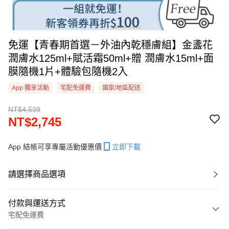
免運【青春期首選－外油內乾穩膚組】金盞花
潤膚水125ml+賦活霜50ml+贈 潤膚水15ml+面
膜隨機1片+體驗包隨機2入
App 獨享活動
宅配免運費
國家/地區配送
NT$4,539
NT$2,745
App 結帳可享專屬活動優惠價
立即下載
請選擇商品選項
付款與運送方式
宅配免運費