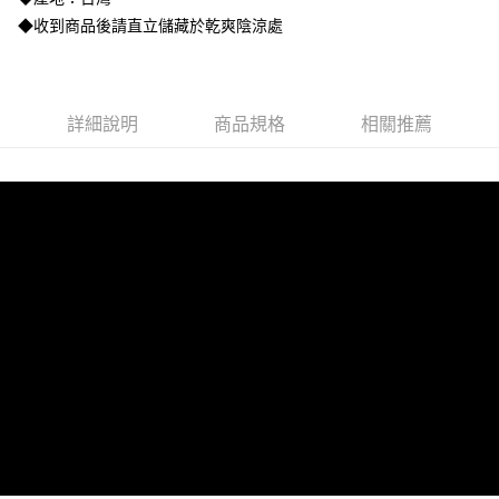
成交易。
ATM付款
會員帳號後，即可在購物車使用 Hami Point 折抵消費金額 (1點等於1元)。
3.實際核准額度、可分期數及費用金額請依後續交易確認頁面所載為準。
◆收到商品後請直立儲藏於乾爽陰涼處
4.訂單成立30分鐘內，如未前往確認交易或遇審核未通過，訂單將自動取
貨到付款
消。如遇「轉專審核」未通過狀況，表示未達大哥付你分期系統評分，恕無
法說明評估內容。
【繳款方式說明】
運送方式
1.分期款項不併入電信帳單，「大哥付你分期」於每月結算日後寄送繳費提
詳細說明
商品規格
相關推薦
全家取貨付款
醒簡訊。
2.透過簡訊連結打開帳單後，可選擇「超商條碼／台灣大直營門市／銀行轉
每筆NT$100，滿NT$3,500(含以上)免運費
帳／街口支付／iPASS MONEY」等通路繳費。
付款後全家取貨
【注意事項】
每筆NT$100，滿NT$3,500(含以上)免運費
1.本服務係由「台灣大哥大股份有限公司」（以下簡稱本公司）所提供，讓
用戶於交易時，得透過本服務購買商品或服務，並由商店將買賣／分期付款
7-11取貨付款
買賣價金債權讓與本公司後，依約使用本公司帳單繳交帳款。
2.基於同意付款使用「大哥付你分期」之契約關係目的，商店將以您的個人
每筆NT$100，滿NT$3,500(含以上)免運費
資料（包含姓名、電話或地址）提供予台灣大哥大進項蒐集、處理及利用，
由本公司與您本人進行分期帳單所需資料之確認、核對及更正。
付款後7-11取貨
3.完整用戶服務條款，請詳閱以下連結：
https://oppay.tw/userRule
每筆NT$100，滿NT$3,500(含以上)免運費
宅配
每筆NT$100，滿NT$3,000(含以上)免運費
首購免運宅配