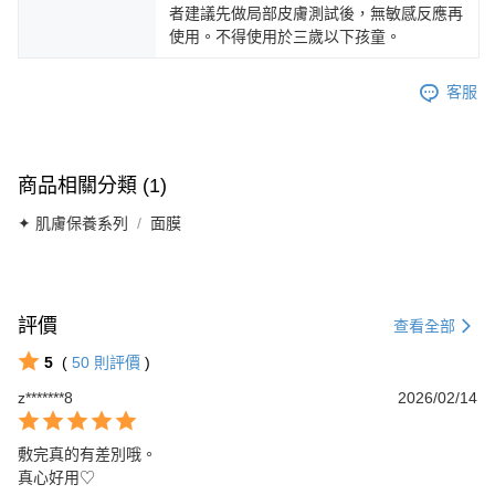
者建議先做局部皮膚測試後，無敏感反應再
使用。不得使用於三歲以下孩童。
客服
商品相關分類 (1)
✦ 肌膚保養系列
面膜
評價
查看全部
5
(
50
則評價
)
z*******8
2026/02/14
敷完真的有差別哦。

真心好用♡