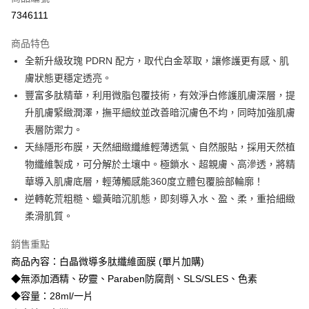
信用卡分期付款
7346111
3 期 0 利率 每期
NT$33
21家銀行
商品特色
合作金庫商業銀行
第一商業銀行
超商取貨付款
全新升級玫瑰 PDRN 配方，取代白金萃取，讓修護更有感、肌
華南商業銀行
彰化商業銀行
膚狀態更穩定透亮。
LINE Pay
上海商業儲蓄銀行
台北富邦商業銀行
國泰世華商業銀行
兆豐國際商業銀行
豐富多肽精華，利用微脂包覆技術，有效淨白修護肌膚深層，提
Apple Pay
臺灣中小企業銀行
台中商業銀行
升肌膚緊緻潤澤，撫平細紋並改善暗沉膚色不均，同時加強肌膚
匯豐（台灣）商業銀行
華泰商業銀行
表層防禦力。
街口支付
聯邦商業銀行
遠東國際商業銀行
天絲隱形布膜，天然細緻纖維輕薄透氣、自然服貼，採用天然植
元大商業銀行
永豐商業銀行
悠遊付
物纖維製成，可分解於土壤中。極鎖水、超親膚、高滲透，將精
玉山商業銀行
星展（台灣）商業銀行
華導入肌膚底層，輕薄觸感能360度立體包覆臉部輪廓！
台新國際商業銀行
中國信託商業銀行
大哥付你分期
台灣樂天信用卡公司
逆轉乾荒粗糙、蠟黃暗沉肌態，即刻導入水、盈、柔，重拾細緻
相關說明
【大哥付你分期使用說明】
柔滑肌質。
Hami Point
1.本服務由台灣大哥大提供，台灣大哥大用戶可立即使用無須另外申請。
2.付款方式選擇「大哥付你分期」，訂單成立後會自動跳轉到大哥付的交易
相關說明
銷售重點
流程，驗證手機門號後，選擇欲分期的期數、繳款截止日，確認付款後即完
「Hami Point」為中華電信所提供之點數服務，可於會員專區綁定中華電信
商品內容：白晶微導多肽纖維面膜 (單片加購)
成交易。
ATM付款
會員帳號後，即可在購物車使用 Hami Point 折抵消費金額 (1點等於1元)。
3.實際核准額度、可分期數及費用金額請依後續交易確認頁面所載為準。
◆無添加酒精、矽靈、Paraben防腐劑、SLS/SLES、色素
4.訂單成立30分鐘內，如未前往確認交易或遇審核未通過，訂單將自動取
貨到付款
◆容量：28ml/一片
消。如遇「轉專審核」未通過狀況，表示未達大哥付你分期系統評分，恕無