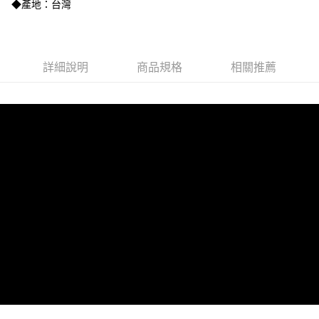
◆產地：台灣
法說明評估內容。
【繳款方式說明】
運送方式
1.分期款項不併入電信帳單，「大哥付你分期」於每月結算日後寄送繳費提
全家取貨付款
醒簡訊。
2.透過簡訊連結打開帳單後，可選擇「超商條碼／台灣大直營門市／銀行轉
每筆NT$100，滿NT$3,500(含以上)免運費
詳細說明
商品規格
相關推薦
帳／街口支付／iPASS MONEY」等通路繳費。
付款後全家取貨
【注意事項】
每筆NT$100，滿NT$3,500(含以上)免運費
1.本服務係由「台灣大哥大股份有限公司」（以下簡稱本公司）所提供，讓
用戶於交易時，得透過本服務購買商品或服務，並由商店將買賣／分期付款
7-11取貨付款
買賣價金債權讓與本公司後，依約使用本公司帳單繳交帳款。
2.基於同意付款使用「大哥付你分期」之契約關係目的，商店將以您的個人
每筆NT$100，滿NT$3,500(含以上)免運費
資料（包含姓名、電話或地址）提供予台灣大哥大進項蒐集、處理及利用，
由本公司與您本人進行分期帳單所需資料之確認、核對及更正。
付款後7-11取貨
3.完整用戶服務條款，請詳閱以下連結：
https://oppay.tw/userRule
每筆NT$100，滿NT$3,500(含以上)免運費
宅配
每筆NT$100，滿NT$3,000(含以上)免運費
首購免運宅配
免運費
貨到付款