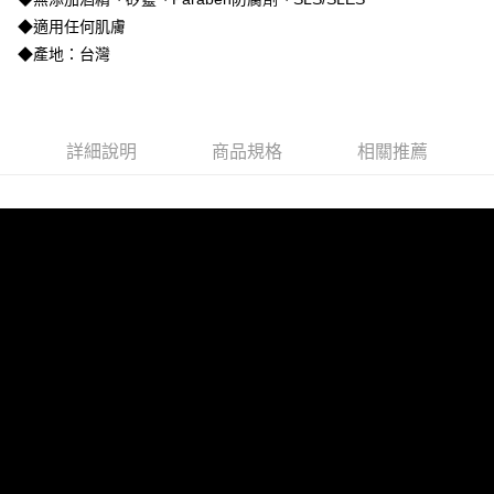
成交易。
ATM付款
會員帳號後，即可在購物車使用 Hami Point 折抵消費金額 (1點等於1元)。
3.實際核准額度、可分期數及費用金額請依後續交易確認頁面所載為準。
◆適用任何肌膚
4.訂單成立30分鐘內，如未前往確認交易或遇審核未通過，訂單將自動取
貨到付款
◆產地：台灣
消。如遇「轉專審核」未通過狀況，表示未達大哥付你分期系統評分，恕無
法說明評估內容。
【繳款方式說明】
運送方式
1.分期款項不併入電信帳單，「大哥付你分期」於每月結算日後寄送繳費提
全家取貨付款
醒簡訊。
詳細說明
商品規格
相關推薦
2.透過簡訊連結打開帳單後，可選擇「超商條碼／台灣大直營門市／銀行轉
每筆NT$100，滿NT$3,500(含以上)免運費
帳／街口支付／iPASS MONEY」等通路繳費。
付款後全家取貨
【注意事項】
每筆NT$100，滿NT$3,500(含以上)免運費
1.本服務係由「台灣大哥大股份有限公司」（以下簡稱本公司）所提供，讓
用戶於交易時，得透過本服務購買商品或服務，並由商店將買賣／分期付款
7-11取貨付款
買賣價金債權讓與本公司後，依約使用本公司帳單繳交帳款。
2.基於同意付款使用「大哥付你分期」之契約關係目的，商店將以您的個人
每筆NT$100，滿NT$3,500(含以上)免運費
資料（包含姓名、電話或地址）提供予台灣大哥大進項蒐集、處理及利用，
由本公司與您本人進行分期帳單所需資料之確認、核對及更正。
付款後7-11取貨
3.完整用戶服務條款，請詳閱以下連結：
https://oppay.tw/userRule
每筆NT$100，滿NT$3,500(含以上)免運費
宅配
每筆NT$100，滿NT$3,000(含以上)免運費
貨到付款