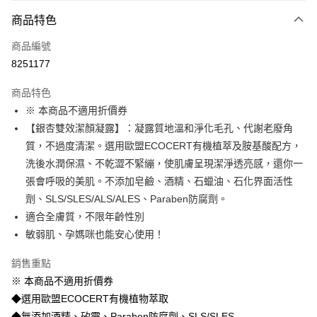
付款方式
商品特色
信用卡一次付款
商品編號
信用卡分期付款
8251177
3 期 0 利率 每期
NT$233
21家銀行
商品特色
合作金庫商業銀行
第一商業銀行
超商取貨付款
※ 本商品不適用折價券
華南商業銀行
彰化商業銀行
【銀杏雙效潔顏凝露】：凝露質地溫和淨化毛孔、代謝老廢角
LINE Pay
上海商業儲蓄銀行
台北富邦商業銀行
國泰世華商業銀行
兆豐國際商業銀行
質，不過度清潔。選用歐盟ECOCERT有機植萃及胺基酸配方，
Apple Pay
臺灣中小企業銀行
台中商業銀行
洗後水潤保濕、不乾澀不緊繃，使肌膚呈現潔淨透亮感，還你一
匯豐（台灣）商業銀行
華泰商業銀行
張會呼吸的美肌。不添加皂鹼、酒精、石蠟油、石化界面活性
街口支付
聯邦商業銀行
遠東國際商業銀行
劑、SLS/SLES/ALS/ALES、Paraben防腐劑。
元大商業銀行
永豐商業銀行
悠遊付
適合全膚質，不限年齡性別
玉山商業銀行
星展（台灣）商業銀行
敏弱肌、孕媽咪也能安心使用！
台新國際商業銀行
中國信託商業銀行
大哥付你分期
台灣樂天信用卡公司
相關說明
銷售重點
【大哥付你分期使用說明】
Hami Point
※ 本商品不適用折價券
1.本服務由台灣大哥大提供，台灣大哥大用戶可立即使用無須另外申請。
2.付款方式選擇「大哥付你分期」，訂單成立後會自動跳轉到大哥付的交易
相關說明
◆選用歐盟ECOCERT有機植物萃取
流程，驗證手機門號後，選擇欲分期的期數、繳款截止日，確認付款後即完
「Hami Point」為中華電信所提供之點數服務，可於會員專區綁定中華電信
◆無添加酒精、矽靈、Paraben防腐劑、SLS/SLES