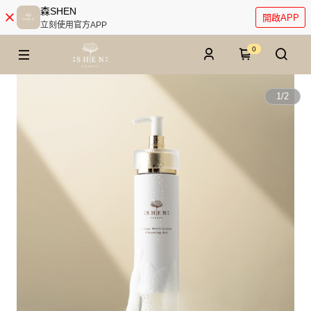
森SHEN
開啟APP
立刻使用官方APP
0
1
/
2