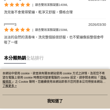
|
銀杏雙效潔顏凝露140ML
洗完後不會覺得緊繃，乾淨又舒服，價格合理
l********3
2026/03/30
|
銀杏雙效潔顏凝露150ML
淡淡的自然的清香味，洗完整個臉很舒服，也不緊繃像臉整個會呼
吸了一樣
本分類熱銷
全站排行
本網站中使用 cookie，欲查詢有關本網站使用 cookie 方式之詳情，及若您不希
熱門標籤
望在電腦上使用 cookie 時應如何變更電腦的 cookie 設定，請參閱本網站「
隱私
權條款
」之 Cookie 聲明。您繼續使用本網站即表示您同意本公司得按本網站使
用條款之 Cookie 聲明使用 cookie。
了解更多 >
我知道了