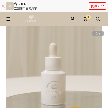
森SHEN
開啟APP
立刻使用官方APP
0
1
/
2