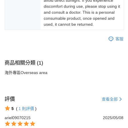
avoid direct sunlight. If you experience
discomfort during use, please stop using it
and consult a doctor. This is a personal
consumable product, once opened and
used, it cannot be returned.
客服
商品相關分類 (1)
海外專區Overseas area
評價
查看全部
5
(
1
則評價
)
ariel09070215
2025/05/08