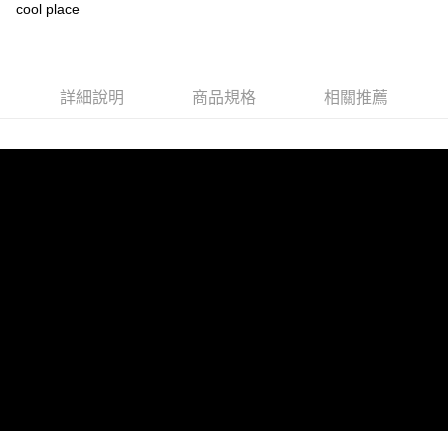
醒簡訊。
cool place
2.透過簡訊連結打開帳單後，可選擇「超商條碼／台灣大直營門市／銀行轉
海外配送(運費為估算提供參考用，下單前請私訊官方LINE
查看運費
帳／街口支付／iPASS MONEY」等通路繳費。
客服確認金額：@shen2020)
【注意事項】
1.本服務係由「台灣大哥大股份有限公司」（以下簡稱本公司）所提供，讓
詳細說明
商品規格
相關推薦
用戶於交易時，得透過本服務購買商品或服務，並由商店將買賣／分期付款
買賣價金債權讓與本公司後，依約使用本公司帳單繳交帳款。
2.基於同意付款使用「大哥付你分期」之契約關係目的，商店將以您的個人
資料（包含姓名、電話或地址）提供予台灣大哥大進項蒐集、處理及利用，
由本公司與您本人進行分期帳單所需資料之確認、核對及更正。
3.完整用戶服務條款，請詳閱以下連結：
https://oppay.tw/userRule