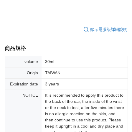
顯示電腦版詳細說明
商品規格
volume
30ml
Origin
TAIWAN
Expiration date
3 years
NOTICE
It is recommended to apply this product to
the back of the ear, the inside of the wrist
or the neck to test, after five minutes there
is no allergic reaction on the skin, and
then continue to use this product. Please
keep it upright in a cool and dry place and