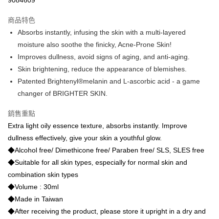
9084609
3 期 0 利率 每期
NT$526
21家銀行
商品特色
合作金庫商業銀行
第一商業銀行
LINE Pay
Absorbs instantly, infusing the skin with a multi-layered
華南商業銀行
彰化商業銀行
moisture also soothe the finicky, Acne-Prone Skin!
Apple Pay
上海商業儲蓄銀行
台北富邦商業銀行
國泰世華商業銀行
兆豐國際商業銀行
Improves dullness, avoid signs of aging, and anti-aging.
街口支付
臺灣中小企業銀行
台中商業銀行
Skin brightening, reduce the appearance of blemishes.
匯豐（台灣）商業銀行
華泰商業銀行
Patented Brightenyl®melanin and L-ascorbic acid - a game
悠遊付
聯邦商業銀行
遠東國際商業銀行
changer of BRIGHTER SKIN.
元大商業銀行
永豐商業銀行
大哥付你分期
玉山商業銀行
星展（台灣）商業銀行
相關說明
銷售重點
台新國際商業銀行
中國信託商業銀行
【大哥付你分期使用說明】
Extra light oily essence texture, absorbs instantly. Improve
台灣樂天信用卡公司
Hami Point
1.本服務由台灣大哥大提供，台灣大哥大用戶可立即使用無須另外申請。
dullness effectively, give your skin a youthful glow.
2.付款方式選擇「大哥付你分期」，訂單成立後會自動跳轉到大哥付的交易
相關說明
◆Alcohol free/ Dimethicone free/ Paraben free/ SLS, SLES free
流程，驗證手機門號後，選擇欲分期的期數、繳款截止日，確認付款後即完
「Hami Point」為中華電信所提供之點數服務，可於會員專區綁定中華電信
成交易。
ATM付款
◆Suitable for all skin types, especially for normal skin and
會員帳號後，即可在購物車使用 Hami Point 折抵消費金額 (1點等於1元)。
3.實際核准額度、可分期數及費用金額請依後續交易確認頁面所載為準。
combination skin types
4.訂單成立30分鐘內，如未前往確認交易或遇審核未通過，訂單將自動取
運送方式
消。如遇「轉專審核」未通過狀況，表示未達大哥付你分期系統評分，恕無
◆Volume : 30ml
法說明評估內容。
◆Made in Taiwan
宅配
【繳款方式說明】
◆After receiving the product, please store it upright in a dry and
1.分期款項不併入電信帳單，「大哥付你分期」於每月結算日後寄送繳費提
每筆NT$100，滿NT$3,000(含以上)免運費