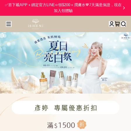
✅首下載APP＋綁定官方LINE➪領$200＋潤膚水🤎7天滿意保證，現在
加入領體驗