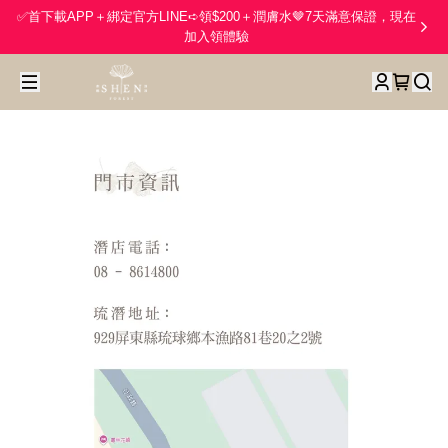
✅首下載APP＋綁定官方LINE➪領$200＋潤膚水🤎7天滿意保證，現在
加入領體驗