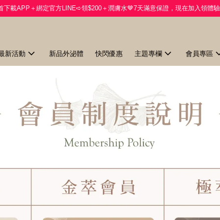
首下載APP＋綁定官方LINE➪領$200＋潤膚水🤎7天滿意保證，現在加入領體驗
最新活動
新品外泌體
快閃優惠
主題專欄
會員專區